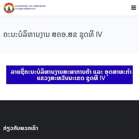
ຄະນະບໍລິຫານງານ ສຄອ.ສຂ ຊຸດທີ IV
ລາຍຊື່ຄະນະບໍລິຫານງານສະພາການຄ້າ ແລະ ອຸດສາຫະກຳ
ແຂວງສະຫວັນນະເຂດ ຊຸດທີ IV
ກ່ຽວກັບພວກເຮົາ