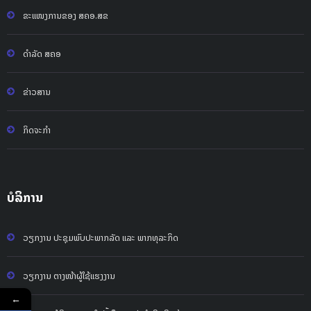
ຂະແໜງການຂອງ ສຄອ.ສຂ
ດຳລັດ ສຄອ
ຂ່າວສານ
ກິດຈະກໍາ
ບໍລິການ
ວຽກງານ ປະຊຸມພົບປະພາກລັດ ແລະ ພາກທຸລະກິດ
ວຽກງານ ຕາງໜ້າຜູ້ໃຊ້ແຮງງານ
←