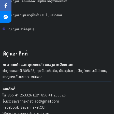
ວຽກງານ ບໍລິການອອກໃບຢັ້ງຢືນແຫລ່ງກຳເນິດສິນຄ້າ
ວຽກງານ ວາງສະແດງສິນຄ້າ ແລະ ຂໍ້ມູນຂ່າວສານ
ວຽກງານ ເຊົ່າຫ້ອງປະຊຸມ
ທີ່ຢູ່ ແລະ ຕິດຕໍ່
ສະພາການຄ້າ ແລະ ອຸດສາຫະກຳ ແຂວງສະຫວັນນະເຂດ
ຫ້ອງການເລກທີ 305/23, ຖະໜົນອຸດົມສິນ, ບ້ານສຸນັນທາ, ເມືອງໄກສອນພົມວິຫານ,
ແຂວງສະຫວັນນະເຂດ, ສປປລາວ
ການຕິດຕໍ່
ໂທ: 856 41 253326 ແຟັກ: 856 41 253326
ອີເມວ: savannakhet.lao@gmail.com
Facebook: SavannaketCCI
Website: www.svk.laocci.com