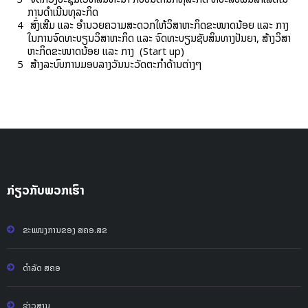
ການ​ດຳ​ເນີນ​ທຸ​ລະ​ກິດ
ສົ່ງ​ເສີມ ແລະ ອຳ​ນວຍ​ຄວາມ​ສະ​ດວກ​ໃຫ້​ວິ​ສາ​ຫະ​ກິດ​ຂະ​ໜາດ​ນ້ອຍ ແລະ ກາງ
ໃນ​ການ​ຈົດ​ທະ​ບຽນວິ​ສາ​ຫະ​ກິດ ແລະ ຈົດ​ທະ​ບຽນ​ຊັບ​ສິນ​ທາງ​ປັນ​ຍາ, ສ້າງວິ​ສາ​
ຫະ​ກິດ​ຂະ​ໜາດ​ນ້ອຍ ແລະ ກາງ (Start up)
ສ້າງ​ລະ​ບົບ​ການມອບ​ລາງວັນ​ນະ​ວັດ​ຕະ​ກຳ​ດ້ານ​ຕ່າງໆ
ກ່ຽວກັບພວກເຮົາ
ຂະແໜງການຂອງ ສຄອ.ສຂ
ດຳລັດ ສຄອ
ຂ່າວສານ