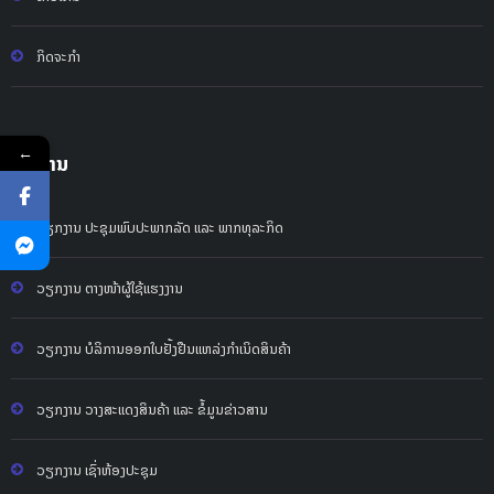
ກິດຈະກໍາ
←
ບໍລິການ
ວຽກງານ ປະຊຸມພົບປະພາກລັດ ແລະ ພາກທຸລະກິດ
ວຽກງານ ຕາງໜ້າຜູ້ໃຊ້ແຮງງານ
ວຽກງານ ບໍລິການອອກໃບຢັ້ງຢືນແຫລ່ງກຳເນິດສິນຄ້າ
ວຽກງານ ວາງສະແດງສິນຄ້າ ແລະ ຂໍ້ມູນຂ່າວສານ
ວຽກງານ ເຊົ່າຫ້ອງປະຊຸມ