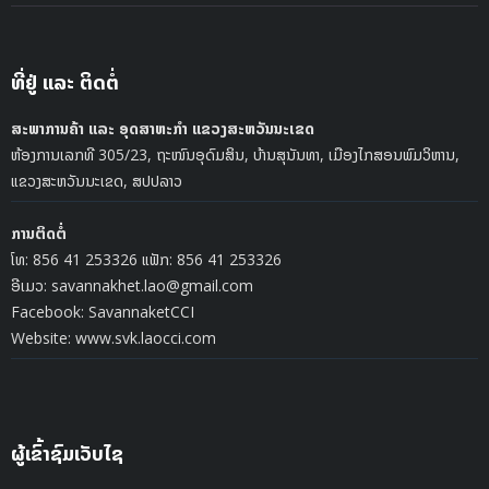
ທີ່ຢູ່ ແລະ ຕິດຕໍ່
ສະພາການຄ້າ ແລະ ອຸດສາຫະກຳ ແຂວງສະຫວັນນະເຂດ
ຫ້ອງການເລກທີ 305/23, ຖະໜົນອຸດົມສິນ, ບ້ານສຸນັນທາ, ເມືອງໄກສອນພົມວິຫານ,
ແຂວງສະຫວັນນະເຂດ, ສປປລາວ
ການຕິດຕໍ່
ໂທ: 856 41 253326 ແຟັກ: 856 41 253326
ອີເມວ: savannakhet.lao@gmail.com
Facebook: SavannaketCCI
Website: www.svk.laocci.com
ຜູ້ເຂົ້າຊົມເວັບໄຊ