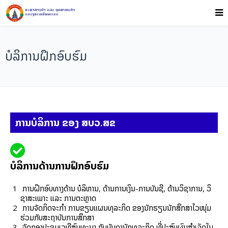
ບໍລິການຝຶກອົບຮົມ
ການບໍລິການ ຂອງ ສບວ.ສຂ
ບໍລິການດ້ານການຝຶກອົບຮົມ
ການ​ຝຶກ​ອົບ​ທາງ​ດ້ານ ບໍ​ລິ​ຫານ, ດ້ານ​ການ​ເງິນ-ການ​ບັນ​ຊີ, ດ້ານ​ວິ​ຊາ​ການ, ວິ​
ຊາ​ສະ​ເພາະ ແລະ ການ​ຕະ​ຫຼາດ
ການ​ຈັດ​ກິດ​ຈະ​ກຳ ການ​ຂຽນ​ແຜນ​ທຸ​ລະ​ກິດ ຂອງ​ນັກ​ຮຽນ​ນັກ​ສຶກສາ​ໄວ​ໜຸ່ມ
ຮ່ວມ​ກັບ​ສະ​ຖາ​ບັນ​ການ​ສຶກ​ສາ
ຈັດ​ກອງ​ປະ​ຊຸມເວ​ທີ​ສົນ​ທະ​ນາ ກັບ​ບັນ​ດານັກ​ທຸ​ລະ​ກິດ​ ທີ່​ປະ​ສົບ​ຜົນ​ສຳ​ເລັດ​ໃນ​