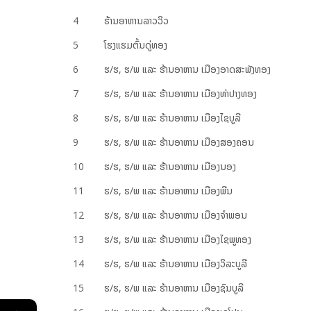
4
ຮ້ານ​ອາ​ຫານ​ລາວ​ວິວ
5
ໂຮງ​ແຮມ​ຕົ້ນ​ດູ່​ທອງ
6
ຮ/ຮ, ຮ/ພ ແລະ ຮ້ານ​ອາ​ຫານ ເມືອງ​ອາດ​ສະ​ພັງ​ທອງ
7
ຮ/ຮ, ຮ/ພ ແລະ ຮ້ານ​ອາ​ຫານ ເມືອງ​ທ່າ​ປາງ​ທອງ
8
ຮ/ຮ, ຮ/ພ ແລະ ຮ້ານ​ອາ​ຫານ ເມືອງ​ໄຊ​ບູ​ລີ
9
ຮ/ຮ, ຮ/ພ ແລະ ຮ້ານ​ອາ​ຫານ ເມືອງ​ສອງ​ຄອນ
10
ຮ/ຮ, ຮ/ພ ແລະ ຮ້ານ​ອາ​ຫານ ເມືອງ​ນອງ
11
ຮ/ຮ, ຮ/ພ ແລະ ຮ້ານ​ອາ​ຫານ ເມືອງ​ພີນ
12
ຮ/ຮ, ຮ/ພ ແລະ ຮ້ານ​ອາ​ຫານ ເມືອງ​ຈຳ​ພອນ
13
ຮ/ຮ, ຮ/ພ ແລະ ຮ້ານ​ອາ​ຫານ ເມືອງ​ໄຊ​ພູ​ທອງ
14
ຮ/ຮ, ຮ/ພ ແລະ ຮ້ານ​ອາ​ຫານ ເມືອງ​​ວິ​ລະ​ບູ​ລີ
15
ຮ/ຮ, ຮ/ພ ແລະ ຮ້ານ​ອາ​ຫານ ເມືອງຊົນ​ບູ​ລີ
←