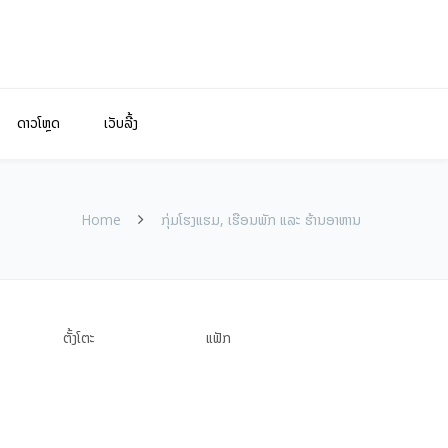
ດາວໂຫຼດ
ເວັບລີ້ງ
Home
ກຸ່ມ​ໂຮງ​ແຮມ​, ເຮືອ​ນ​ພັກ ແລະ ຮ້ານ​ອາ​ຫານ
ຕັ້ງໂຕະ
ແຟັກ