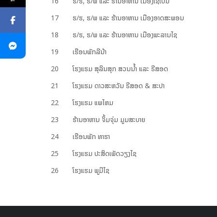
16
ຮ/ຮ, ຮ/ພ ແລະ ຮ້ານ​ອາ​ຫານ ເມືອງເຊ​ໂປນ
17
ຮ/ຮ, ຮ/ພ ແລະ ຮ້ານ​ອາ​ຫານ ເມືອງ​ອາດ​ສະ​ພອນ
18
ຮ/ຮ, ຮ/ພ ແລະ ຮ້ານ​ອາ​ຫານ ເມືອງ​ພະ​ລານ​ໄຊ
19
ເຮືອນ​ພັກ​ລີ​ນ້າ
20
ໂຮງແຮມ ສຸລິນສຸກ ສວນນ້ຳ ແລະ ຣີສອດ
21
ໂຮງແຮມ ດາວສະຫວັນ ຣີສອດ & ສະປາ
22
ໂຮງແຮມ ແພໄຫມ
23
ຮ້ານອາຫານ ຈິ້ມຈຸ່ມ ມູມສະບາຍ
24
ເຮືອນພັກ ທາຮາ
25
ໂຮງແຮມ ປະສິດເພັດວຽງໄຊ
26
ໂຮງ​ແຮ​ມ ພູ​ມີ​ໄຊ