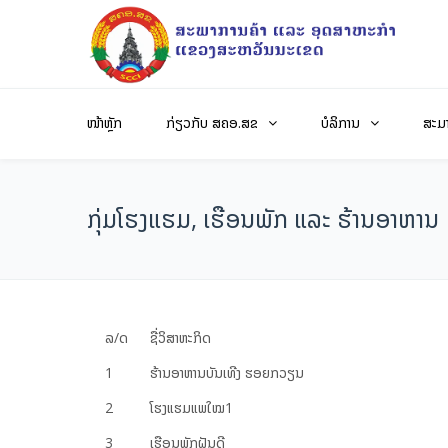
ໜ້າຫຼັກ
ກ່ຽວກັບ ສຄອ.ສຂ
ບໍລິການ
ສະມ
ກຸ່ມ​ໂຮງ​ແຮມ​, ເຮືອ​ນ​ພັກ ແລະ ຮ້ານ​ອາ​ຫານ
ລ/ດ
ຊື່ວິສາຫະກິດ
1
ຮ້ານ​ອາ​ຫານບັນ​ເທີງ ຮອຍກວຽນ
2
ໂຮງ​ແຮມ​ແພ​ໃໝ1
3
ເຮືອນ​ພັກ​ຝັນ​ດີ