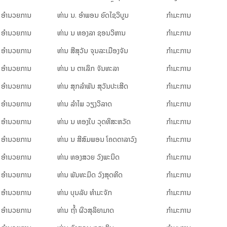
ອຳ​ນວຍ​ການ
ທ່ານ ນ. ອຳ​ພອນ ຍົດ​ໄຊວິ​ບູນ
ກຳ​ມະ​ການ
ອຳ​ນວຍ​ການ
ທ່ານ ນ ທອງ​ລາ ຊອນ​ວິ​ຫານ
ກຳ​ມະ​ການ
ອຳ​ນວຍ​ການ
ທ່ານ ສີ​ສຸ​ວັນ ຈຸນ​ລະ​ເມືອງ​ຈັນ
ກຳ​ມະ​ການ
ອຳ​ນວຍ​ການ
ທ່ານ ນ ຕາ​ເລິກ ຈັນ​ທະ​ລາ
ກຳ​ມະ​ການ
ອຳ​ນວຍ​ການ
ທ່ານ ສຸກ​ລຳ​ພັນ ສຸ​ວັນ​ປະ​ເສີດ
ກຳ​ມະ​ການ
ອຳ​ນວຍ​ການ
ທ່ານ ລຳ​ໄພ ວຽງ​ວິ​ລາດ
ກຳ​ມະ​ການ
ອຳ​ນວຍ​ການ
ທ່ານ ນ ທອງ​ໃບ ວຸດ​ທິ​ສະ​ຫວັດ
ກຳ​ມະ​ການ
ອຳ​ນວຍ​ການ
ທ່ານ ນ ສີ​ສົມ​ພອນ ໂຄດ​ດາ​ລາ​ວົງ
ກຳ​ມະ​ການ
ອຳ​ນວຍ​ການ
ທ່ານ ທອງ​ສວຍ ວົງ​ພະ​ນິດ
ກຳ​ມະ​ການ
ອຳ​ນວຍ​ການ
ທ່ານ ພັນ​ທະ​ມິດ ວົງ​ສຸດ​ທິດ
ກຳ​ມະ​ການ
ອຳ​ນວຍ​ການ
ທ່ານ ບຸນ​ລັບ ທຳ​ມະ​ຈັກ
ກຳ​ມະ​ການ
ອຳ​ນວຍ​ການ
ທ່ານ ຖ້ຳ ຜິວ​ສຸ​ລິ​ຍາ​ມາດ
ກຳ​ມະ​ການ