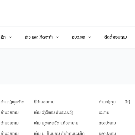
າຊິກ
ຂ່າວ ແລະ ກິດຈະກໍາ
ສບວ.ສຂ
ຕິດຕໍ່ສອບຖາມ
ຕຳ​ແໜ່ງ​ທຸ​ລະ​ກິດ
ຊື່ອຳນວຍການ
​ຕຳ​ແໜ່ງ​ກຸມ
ມືຖື
ອຳ​ນວຍ​ການ
ທ່ານ ວົງ​ວິ​ຫານ ຂັນ​ຊະ​ນະ​ວົງ
ປະ​ທານ
ອຳ​ນວຍ​ການ
ທ່ານ ພຸດ​ທະ​ຫວັດ ແກ້ວ​ຫາ​ນາມ
ຮອງ​ປະ​ທານ
ອຳ​ນວຍ​ການ
ທ່ານ ນ. ອິນ​ປອນ ຄຳ​ຫຼ້າ​ຖັນ​ປະ​ເສີດ
ຮອງ​ປະ​ທານ