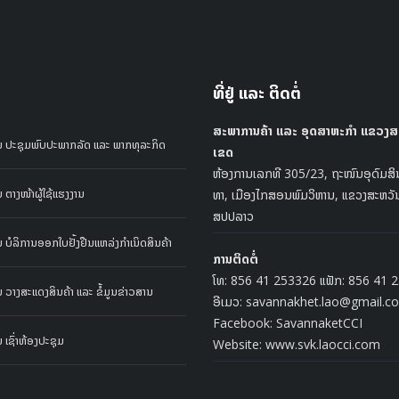
ທີ່ຢູ່ ແລະ ຕິດຕໍ່
ສະພາການຄ້າ ແລະ ອຸດສາຫະກຳ ແຂວງສ
 ປະຊຸມພົບປະພາກລັດ ແລະ ພາກທຸລະກິດ
ເຂດ
ຫ້ອງການເລກທີ 305/23, ຖະໜົນອຸດົມສິນ
ຕາງໜ້າຜູ້ໃຊ້ແຮງງານ
ທາ, ເມືອງໄກສອນພົມວິຫານ, ແຂວງສະຫວັ
ສປປລາວ
ບໍລິການອອກໃບຢັ້ງຢືນແຫລ່ງກຳເນິດສິນຄ້າ
ການຕິດຕໍ່
ໂທ: 856 41 253326 ແຟັກ: 856 41 
ວາງສະແດງສິນຄ້າ ແລະ ຂໍ້ມູນຂ່າວສານ
ອີເມວ: savannakhet.lao@gmail.c
Facebook: SavannaketCCI
ເຊົ່າຫ້ອງປະຊຸມ
Website: www.svk.laocci.com