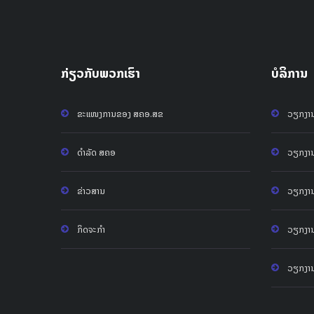
ກ່ຽວກັບພວກເຮົາ
ບໍລິການ
ຂະແໜງການຂອງ ສຄອ.ສຂ
ວຽກງານ
ດຳລັດ ສຄອ
ວຽກງານ 
ຂ່າວສານ
ວຽກງານ 
ກິດຈະກໍາ
ວຽກງານ 
ວຽກງານ 